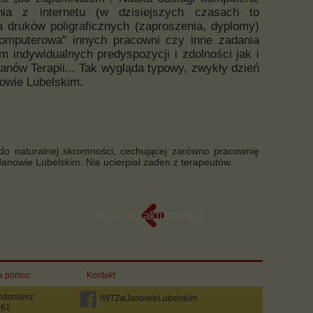
nia z internetu (w dzisiejszych czasach to
 druków poligraficznych (zaproszenia, dyplomy)
omputerowa" innych pracowni czy inne zadania
m indywidualnych predyspozycji i zdolności jak i
anów Terapii... Tak wygląda typowy, zwykły dzień
owie Lubelskim.
i do naturalnej skromności, cechującej zarówno pracownię
nowie Lubelskim. Nie ucierpiał żaden z terapeutów.
Wróć do aktualności
a pomoc
Kontakt
ndomierz
/WTZwJanowieLubelskim
561