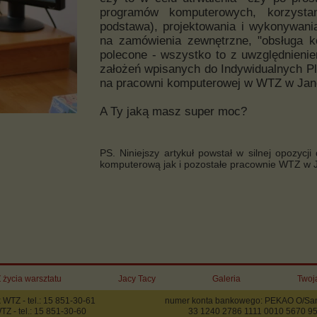
programów komputerowych, korzysta
podstawa), projektowania i wykonywania
na zamówienia zewnętrzne, "obsługa k
polecone - wszystko to z uwzględnienie
założeń wpisanych do Indywidualnych Pl
na pracowni komputerowej w WTZ w Jan
A Ty jaką masz super moc?
PS. Niniejszy artykuł powstał w silnej opozycj
komputerową jak i pozostałe pracownie WTZ w Ja
 życia warsztatu
Jacy Tacy
Galeria
Twoj
 WTZ - tel.: 15 851-30-61
numer konta bankowego: PEKAO O/Sa
TZ - tel.: 15 851-30-60
33 1240 2786 1111 0010 5670 9