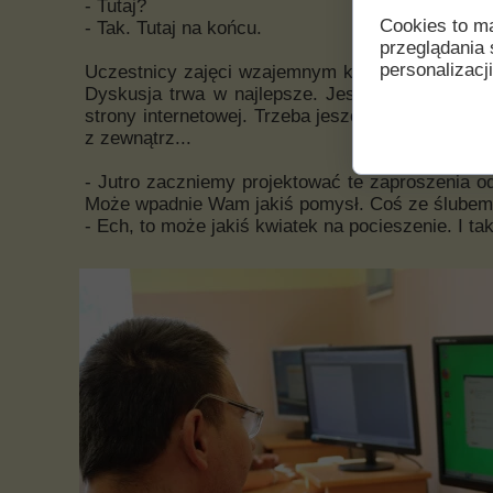
- Tutaj?
Cookies to m
- Tak. Tutaj na końcu.
przeglądania 
personalizacji
Uczestnicy zajęci wzajemnym komentowaniem sw
Dyskusja trwa w najlepsze. Jest czas by zająć
strony internetowej. Trzeba jeszcze zredagowa
z zewnątrz...
- Jutro zaczniemy projektować te zaproszenia od 
Może wpadnie Wam jakiś pomysł. Coś ze ślubem
- Ech, to może jakiś kwiatek na pocieszenie. I ta