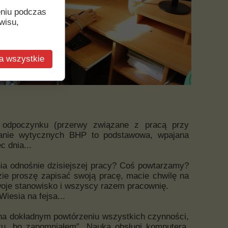
eniu podczas
wisu,
a wszystkie
la odpoczynku (przerwy związane z pracą przy
ganie wytycznych BHP to podstawowa, wpajana
c dnia...
nia odnośnie dzisiejszej pracy? Coś powtarzamy?
ie proszę zapisać swoją pracę, macie chwilę na
oje stanowisko i wszyscy razem pracownię.
 Wiesia na fejsa...
 na dokładnym powtórzeniu wszystkich czynności,
tu „bo zapomniałem”. Nauka obsługi komputera,