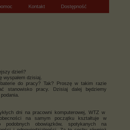
pomoc
Kontakt
Dostępność
ejszy dzień?
ę wyspałem dzisiaj.
 baterie do pracy? Tak? Proszę w takim razie
ać stanowisko pracy. Dzisiaj dalej będziemy
 podania.
zwykłych dni na pracowni komputerowej, WTZ w
y obecności na samym początku kształtuje w
do podobnych obowiązków, spotykanych na
ości i odpowiedzialności. Za te cechy również