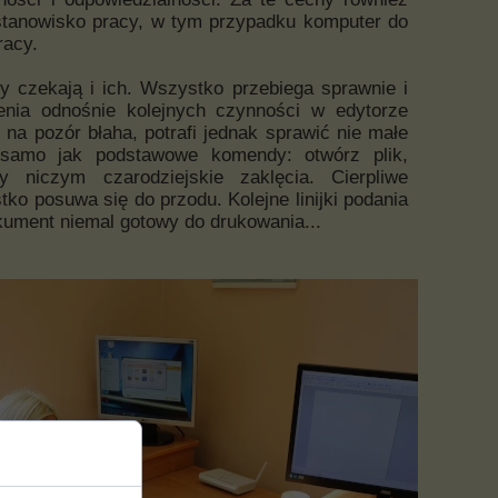
stanowisko pracy, w tym przypadku komputer do
racy.
y czekają i ich. Wszystko przebiega sprawnie i
enia odnośnie kolejnych czynności w edytorze
 na pozór błaha, potrafi jednak sprawić nie małe
 samo jak podstawowe komendy: otwórz plik,
dy niczym czarodziejskie zaklęcia. Cierpliwe
tko posuwa się do przodu. Kolejne linijki podania
kument niemal gotowy do drukowania...