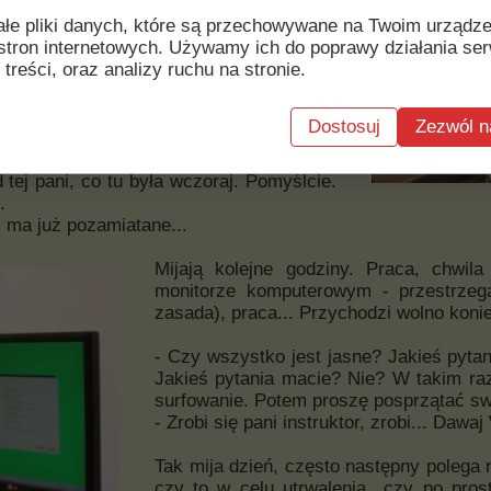
ałe pliki danych, które są przechowywane na Twoim urządz
stron internetowych. Używamy ich do poprawy działania ser
 treści, oraz analizy ruchu na stronie.
oich podań. Wzajemne uwagi i pytania.
 się obsługą profilu WTZ na Facebooku,
ć sprawozdanie... A jeszcze to zlecenie
Dostosuj
Zezwól n
tej pani, co tu była wczoraj. Pomyślcie.
.
k ma już pozamiatane...
Mijają kolejne godziny. Praca, chwi
monitorze komputerowym - przestrze
zasada), praca... Przychodzi wolno konie
- Czy wszystko jest jasne? Jakieś pyta
Jakieś pytania macie? Nie? W takim raz
surfowanie. Potem proszę posprzątać sw
- Zrobi się pani instruktor, zrobi... Dawaj
Tak mija dzień, często następny polega
czy to w celu utrwalenia czy po pros