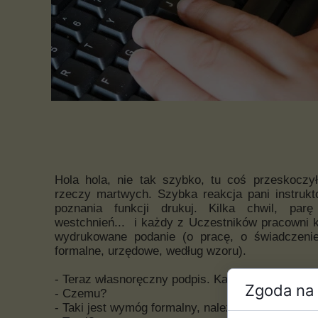
Hola hola, nie tak szybko, tu coś przeskoczył
rzeczy martwych. Szybka reakcja pani instrukt
poznania funkcji drukuj. Kilka chwil, par
westchnień... i każdy z Uczestników pracowni 
wydrukowane podanie (o pracę, o świadczeni
formalne, urzędowe, według wzoru).
- Teraz własnoręczny podpis. Każde podanie pow
Zgoda na 
- Czemu?
- Taki jest wymóg formalny, należy odręcznie po