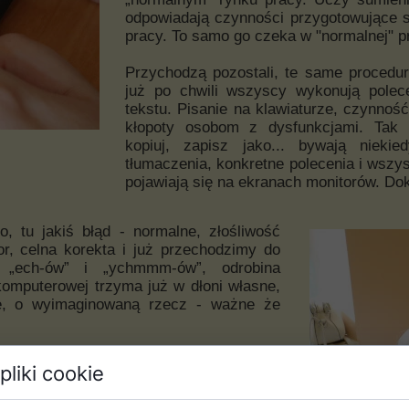
odpowiadają czynności przygotowujące 
pracy. To samo go czeka w "normalnej" p
Przychodzą pozostali, te same procedur
już po chwili wszyscy wykonują polec
tekstu. Pisanie na klawiaturze, czynność
kłopoty osobom z dysfunkcjami. Tak
kopiuj, zapisz jako... bywają niekie
tłumaczenia, konkretne polecenia i wszys
pojawiają się na ekranach monitorów. Do
o, tu jakiś błąd - normalne, złośliwość
or, celna korekta i już przechodzimy do
ę „ech-ów” i „ychmmm-ów”, odrobina
komputerowej trzyma już w dłoni własne,
e, o wyimaginowaną rzecz - ważne że
inno być własnoręcznie podpisane.
pliki cookie
dpisać. Proszę podpisać długopisem.