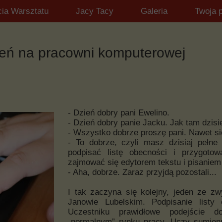
cia Warsztatu
Jacy Tacy
Galeria
Twoja 
dzień na pracowni komputerowej
- Dzień dobry pani Ewelino.
- Dzień dobry panie Jacku. Jak tam dzisi
- Wszystko dobrze proszę pani. Nawet si
- To dobrze, czyli masz dzisiaj pełne
podpisać listę obecności i przygotow
zajmować się edytorem tekstu i pisaniem
- Aha, dobrze. Zaraz przyjdą pozostali...
I tak zaczyna się kolejny, jeden ze 
Janowie Lubelskim. Podpisanie list
Uczestniku prawidłowe podejście 
„normalnym” rynku pracy. Uczy sumienn