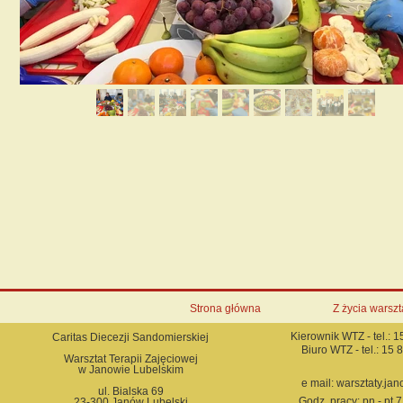
Strona główna
Z życia warszt
Kierownik WTZ - tel.: 
Caritas Diecezji Sandomierskiej
Biuro WTZ - tel.: 15
Warsztat Terapii Zajęciowej
w Janowie Lubelskim
e mail: warsztaty.j
ul. Bialska 69
Godz. pracy: pn - pt 7
23-300 Janów Lubelski