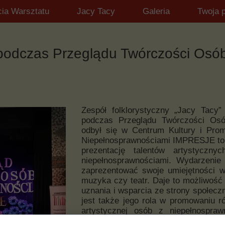
cia Warsztatu
Jacy Tacy
Galeria
Twoja 
 podczas Przeglądu Twórczości Osó
Zespół folklorystyczny „Jacy Tacy
podczas Przeglądu Twórczości Osó
odbył się w Centrum Kultury i Pro
Niepełnosprawnościami IMPRESJE to w
prezentację talentów artystyczny
niepełnosprawnościami. Wydarzenie 
zaprezentować swoje umiejętności w 
muzyka czy teatr. Daje to możliwość 
uznania i wsparcia ze strony społec
jest także jego rola w promowaniu r
artystycznej osób z niepełnospra
widoczności w społeczeństwie ora