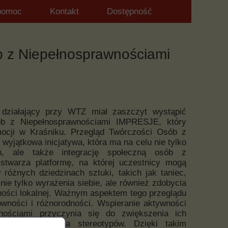
pomoc
Kontakt
Dostępność
b z Niepełnosprawnościami
” działający przy WTZ miał zaszczyt wystąpić
b z Niepełnosprawnościami IMPRESJE, który
mocji w Kraśniku. Przegląd Twórczości Osób z
yjątkowa inicjatywa, która ma na celu nie tylko
ch, ale także integrację społeczną osób z
stwarza platformę, na której uczestnicy mogą
różnych dziedzinach sztuki, takich jak taniec,
nie tylko wyrażenia siebie, ale również zdobycia
zności lokalnej. Ważnym aspektem tego przeglądu
ówności i różnorodności. Wspieranie aktywności
wnościami przyczynia się do zwiększenia ich
z przełamywania stereotypów. Dzięki takim