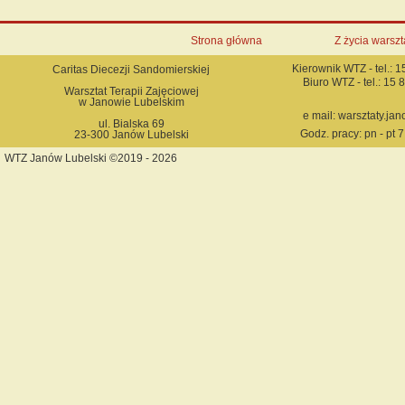
Strona główna
Z życia warszt
Kierownik WTZ - tel.: 
Caritas Diecezji Sandomierskiej
Biuro WTZ - tel.: 15
Warsztat Terapii Zajęciowej
w Janowie Lubelskim
e mail: warsztaty.j
ul. Bialska 69
Godz. pracy: pn - pt 7
23-300 Janów Lubelski
WTZ Janów Lubelski ©2019 - 2026