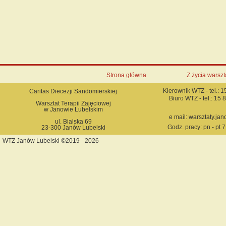
Strona główna
Z życia warszt
Kierownik WTZ - tel.: 
Caritas Diecezji Sandomierskiej
Biuro WTZ - tel.: 15
Warsztat Terapii Zajęciowej
w Janowie Lubelskim
e mail: warsztaty.j
ul. Bialska 69
Godz. pracy: pn - pt 7
23-300 Janów Lubelski
WTZ Janów Lubelski ©2019 - 2026